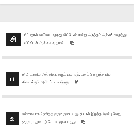
ரிப்பதால் வலியை மறந்து விட்டேன் என்று அர்த்தம் அல்ல! மறைத்து
சி
விட்டேன் அவ்வளவு தான்!
சி அடங்கிய பின் கிடைக்கும் உணவும், மனம் வெறுத்த பின்
ப
கிடைக்கும் அன்பும் பயனற்றது.
ண்மையாக நேசித்த ஒருவருடைய இழப்பால் இழந்த அன்பு வேறு
உ
ஒருவராலும் ஈடு செய்ய முடியாதது