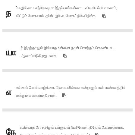
ம்ம இல்லாம சந்தோஷமா இருப்பாங்கன்னா... விலகியும் போகலாம்,
ந
விட்டும் போகலாம். தப்பே இல்ல. போகட்டும் விடுங்க.
ர் இருந்தாலும் இல்லாத உன்னை தான் சொந்தம் கொண்டாட
யா
ஆசைப்படுகிறது மனசு.
ண்ணம் போல் வாழ்க்கை அமையவில்லை என்றாலும் என் எண்ணத்தில்
எ
என்றும் வண்ணம் நீ தான்.
ரமில்லாத நேரத்திலும் உன்னுடன் பேசினேன்! நீ நேரம் போவதற்காக,
நே