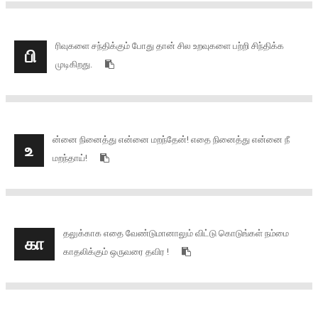
ரிவுகளை சந்திக்கும் போது தான் சில உறவுகளை பற்றி சிந்திக்க
பி
முடிகிறது.
ன்னை நினைத்து என்னை மறந்தேன்! எதை நினைத்து என்னை நீ
உ
மறந்தாய்!
தலுக்காக எதை வேண்டுமானாலும் விட்டு கொடுங்கள் நம்மை
கா
காதலிக்கும் ஒருவரை தவிர !