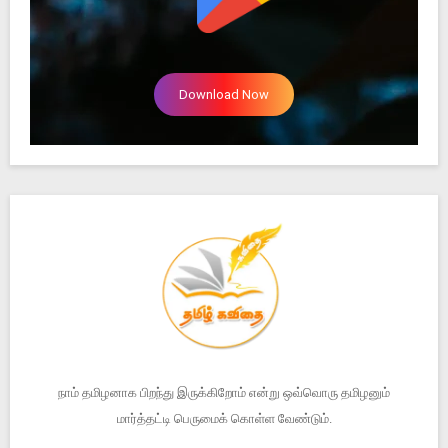
Download Now
நாம் தமிழனாக பிறந்து இருக்கிறோம் என்று ஒவ்வொரு தமிழனும்
மார்த்தட்டி பெருமைக் கொள்ள வேண்டும்.