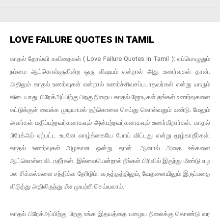
LOVE FAILURE QUOTES IN TAMIL
காதல் தோல்வி கவிதைகள் ( Love Failure Quotes in Tamil ): எப்பொழுதும்
நம்மை ஆட்கொள்ளுகின்ற ஒரு விஷயம் என்றால் அது உணர்வுகள் தான்.
அதிலும் காதல் உணர்வுகள் என்றால் உணர்ச்சிவசப்படாதவர்கள் என்று யாரும்
கிடையாது. பிரேக்அப்பிற்கு பிறகு நிறைய காதல் ஜோடிகள் தங்கள் உணர்வுகளை
கட்டுக்குள் வைக்க முடியாமல் தற்கொலை செய்து கொள்வதும் உண்டு. மேலும்
அவர்கள் மதிப்பற்றவர்களாகவும் அன்பற்றவர்களாகவும் உணர்கிறார்கள். காதல்
பிரேக்அப் ஏற்பட்ட உடனே வாழ்க்கையே போய் விட்டது என்று மூழ்காதீர்கள்.
காதல் உணர்வுகள் அழகான ஒன்று தான். ஆனால் அதை உங்களை
ஆட்கொள்ள விடாதீர்கள். இல்லையென்றால் நீங்கள் பிரிவில் இருந்து மீண்டு எழ
பல சிக்கல்களை சந்திக்க நேரிடும். வருத்தத்திலும், வேதனையிலும் இருப்பதை
விடுத்து அதிலிருந்து மீள முயற்சி செய்யலாம்.
காதல் பிரேக்அப்பிற்கு பிறகு உங்க இதயத்தை பழைய நிலைக்கு கொண்டு வர