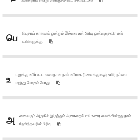
பேசுகிறாய் என்று கொஞ்சம் கூட தெரியாமல்!
ரியதாய் காரணம் ஒன்றும் இல்லை உன் பிரிவு ஒன்றை தவிர என்
பெ
வலிகளுக்கு.
டலுக்கு உயிர் கூட சுமைதான் நாம் உயிராக நினைக்கும் ஓர் உயிர் நம்மை
உ
மறந்து போகும் போது.
னைவரும் அருகில் இருந்தும் அனாதைபோல் உணர வைக்கின்றது நாம்
அ
நேசித்தவரின் பிரிவு