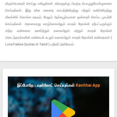
விரும்பியதைச் செய்து மகிழுங்கள். உங்களுக்கு பிடித்த பொழுதுபோக்குகளை
செய்யுங்கள். இது உங்க மனதை காயத்திலிருந்து மற்றும் வலியிலிருந்து
விலக்கிக் கொள்ள உதவும், மேலும் ஆக்கபூர்வமான ஒன்றைச் செய்ய முயற்சி
செய்யுங்கள். அனைவரது வாழ்க்கையிலும் காதல் தோல்வி ஏற்பட்டிருக்கும்
அந்த வலிகளை உணர்த்தும் வகையிலும் மற்றும் காதல் தோல்வி
அடைந்தவர்களின் வலியைக் கூறும் வகையிலும் காதல் தோல்வி கவிதைகள் (
Love Failure Quotes in Tamil ) பதிவிட்டுள்ளோம்.
இப்போதே டவுன்லோட் செய்யுங்கள்
Kavithai App